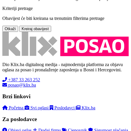
Kriteriji pretrage
Obavijest će biti kreirana sa trenutnim filterima pretrage
Otkaži
Kreiraj obavijest
Dio Klix.ba digitalnog medija - najmodernija platforma za objavu
oglasa za posao i pronalaženje zaposlenja u Bosni i Hercegovini.
+387 33 263 252
posao@klix.ba
Brzi linkovi
Početna
Svi oglasi
Poslodavci
Klix.ba
Za poslodavce
Objavi oglas
Dodaj firmu
Cjenovnik
Sigurnost plaćanja