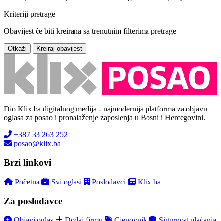
Kriteriji pretrage
Obavijest će biti kreirana sa trenutnim filterima pretrage
Otkaži
Kreiraj obavijest
Dio Klix.ba digitalnog medija - najmodernija platforma za objavu
oglasa za posao i pronalaženje zaposlenja u Bosni i Hercegovini.
+387 33 263 252
posao@klix.ba
Brzi linkovi
Početna
Svi oglasi
Poslodavci
Klix.ba
Za poslodavce
Objavi oglas
Dodaj firmu
Cjenovnik
Sigurnost plaćanja