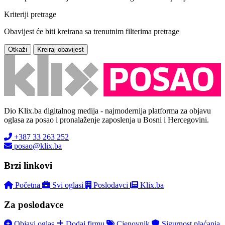
Kriteriji pretrage
Obavijest će biti kreirana sa trenutnim filterima pretrage
Otkaži
Kreiraj obavijest
Dio Klix.ba digitalnog medija - najmodernija platforma za objavu
oglasa za posao i pronalaženje zaposlenja u Bosni i Hercegovini.
+387 33 263 252
posao@klix.ba
Brzi linkovi
Početna
Svi oglasi
Poslodavci
Klix.ba
Za poslodavce
Objavi oglas
Dodaj firmu
Cjenovnik
Sigurnost plaćanja