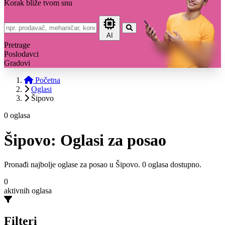
Korak bliže tvom snu
AI
Pretrage
Poslodavci
Gradovi
Početna
Oglasi
Šipovo
0 oglasa
Šipovo: Oglasi za posao
Pronađi najbolje oglase za posao u Šipovo. 0 oglasa dostupno.
0
aktivnih oglasa
Filteri