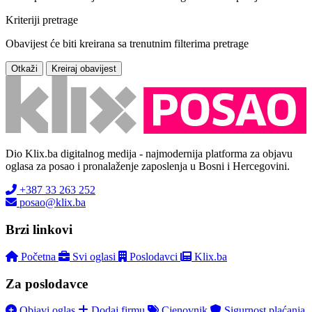
Kriteriji pretrage
Obavijest će biti kreirana sa trenutnim filterima pretrage
Otkaži
Kreiraj obavijest
Dio Klix.ba digitalnog medija - najmodernija platforma za objavu
oglasa za posao i pronalaženje zaposlenja u Bosni i Hercegovini.
+387 33 263 252
posao@klix.ba
Brzi linkovi
Početna
Svi oglasi
Poslodavci
Klix.ba
Za poslodavce
Objavi oglas
Dodaj firmu
Cjenovnik
Sigurnost plaćanja