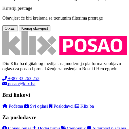
Kriteriji pretrage
Obavijest će biti kreirana sa trenutnim filterima pretrage
Otkaži
Kreiraj obavijest
Dio Klix.ba digitalnog medija - najmodernija platforma za objavu
oglasa za posao i pronalaženje zaposlenja u Bosni i Hercegovini.
+387 33 263 252
posao@klix.ba
Brzi linkovi
Početna
Svi oglasi
Poslodavci
Klix.ba
Za poslodavce
Objavi oglas
Dodaj firmu
Cjenovnik
Sigurnost plaćanja