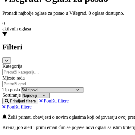
Pronađi najbolje oglase za posao u Višegrad. 0 oglasa dostupno.
0
aktivnih oglasa
Filteri
Kategorija
Mjesto rada
Tip posla
Sortiranje
Poništi filtere
Primijeni filtere
Poništi filtere
Želiš primati obavijesti o novim oglasima koji odgovaraju ovoj pret
Kreiraj job alert i primi email čim se pojave novi oglasi sa istim kriteri