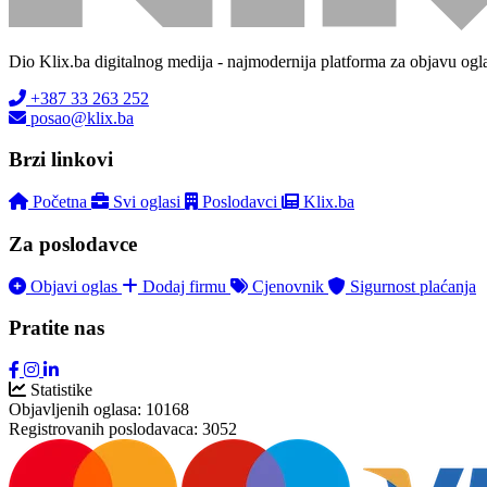
Dio Klix.ba digitalnog medija - najmodernija platforma za objavu ogl
+387 33 263 252
posao@klix.ba
Brzi linkovi
Početna
Svi oglasi
Poslodavci
Klix.ba
Za poslodavce
Objavi oglas
Dodaj firmu
Cjenovnik
Sigurnost plaćanja
Pratite nas
Statistike
Objavljenih oglasa:
10168
Registrovanih poslodavaca:
3052