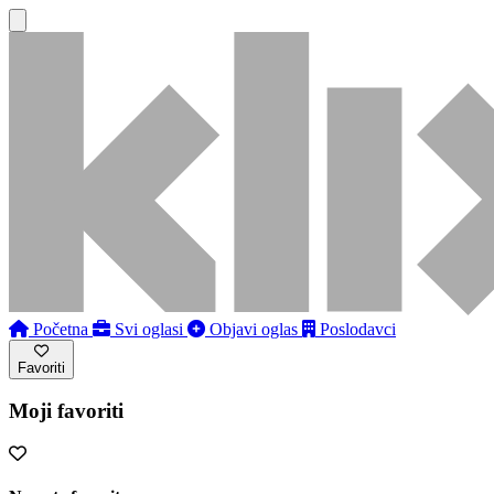
Početna
Svi oglasi
Objavi oglas
Poslodavci
Favoriti
Moji favoriti