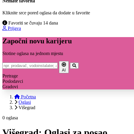
Nemate favorita
Kliknite srce pored oglasa da dodate u favorite
Favoriti se čuvaju 14 dana
Prijava
Započni novu karijeru
Stotine oglasa na jednom mjestu
AI
Pretrage
Poslodavci
Gradovi
Početna
Oglasi
Višegrad
0 oglasa
Višegrad: Oglasi za posao