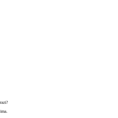
razi?
jima.