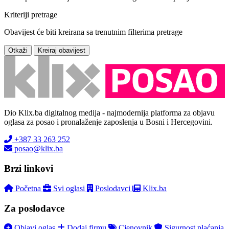
Kriteriji pretrage
Obavijest će biti kreirana sa trenutnim filterima pretrage
Otkaži
Kreiraj obavijest
Dio Klix.ba digitalnog medija - najmodernija platforma za objavu
oglasa za posao i pronalaženje zaposlenja u Bosni i Hercegovini.
+387 33 263 252
posao@klix.ba
Brzi linkovi
Početna
Svi oglasi
Poslodavci
Klix.ba
Za poslodavce
Objavi oglas
Dodaj firmu
Cjenovnik
Sigurnost plaćanja