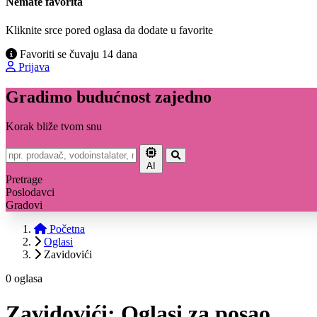
Nemate favorita
Kliknite srce pored oglasa da dodate u favorite
Favoriti se čuvaju 14 dana
Prijava
Gradimo budućnost zajedno
Korak bliže tvom snu
AI
Pretrage
Poslodavci
Gradovi
Početna
Oglasi
Zavidovići
0 oglasa
Zavidovići: Oglasi za posao