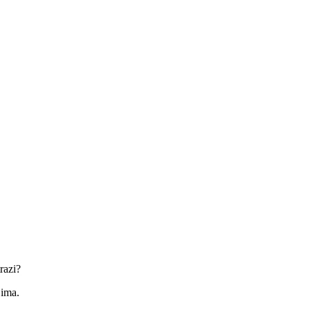
razi?
jima.