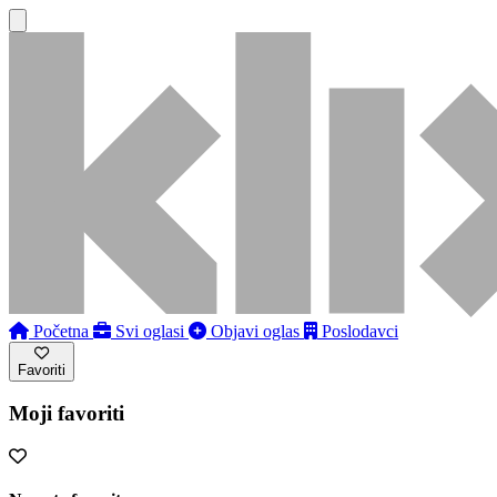
Početna
Svi oglasi
Objavi oglas
Poslodavci
Favoriti
Moji favoriti