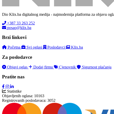
Dio Klix.ba digitalnog medija - najmodernija platforma za objavu ogl
+387 33 263 252
posao@klix.ba
Brzi linkovi
Početna
Svi oglasi
Poslodavci
Klix.ba
Za poslodavce
Objavi oglas
Dodaj firmu
Cjenovnik
Sigurnost plaćanja
Pratite nas
Statistike
Objavljenih oglasa:
10163
Registrovanih poslodavaca:
3052