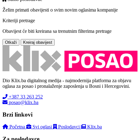
Želim primati obavijesti o svim novim oglasima kompanije
Kriteriji pretrage
Obavijest će biti kreirana sa trenutnim filterima pretrage
Otkaži
Kreiraj obavijest
Dio Klix.ba digitalnog medija - najmodernija platforma za objavu
oglasa za posao i pronalaženje zaposlenja u Bosni i Hercegovini.
+387 33 263 252
posao@klix.ba
Brzi linkovi
Početna
Svi oglasi
Poslodavci
Klix.ba
Za poslodavce