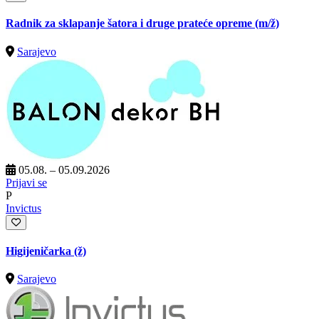
Radnik za sklapanje šatora i druge prateće opreme
(m/ž)
Sarajevo
05.08. – 05.09.2026
Prijavi se
P
Invictus
Higijeničarka (ž)
Sarajevo