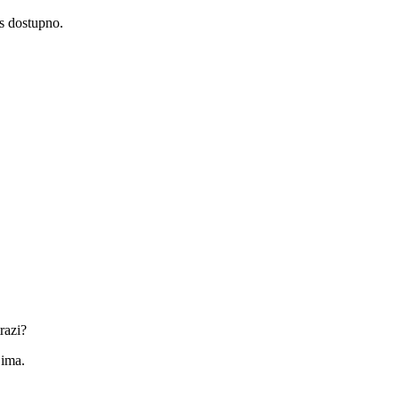
as dostupno.
razi?
jima.