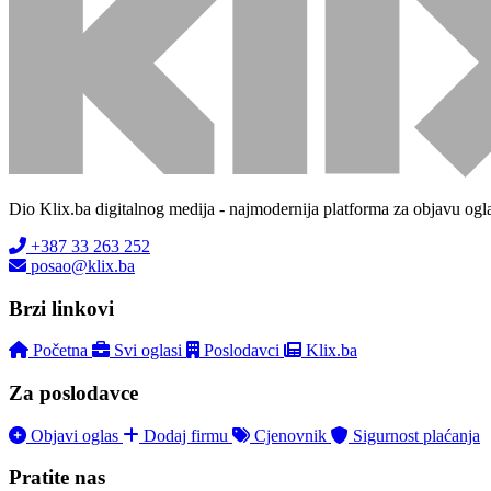
Dio Klix.ba digitalnog medija - najmodernija platforma za objavu ogl
+387 33 263 252
posao@klix.ba
Brzi linkovi
Početna
Svi oglasi
Poslodavci
Klix.ba
Za poslodavce
Objavi oglas
Dodaj firmu
Cjenovnik
Sigurnost plaćanja
Pratite nas