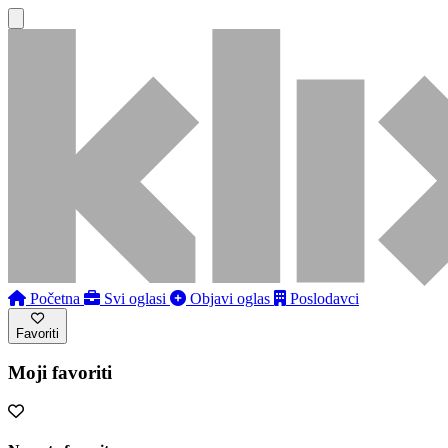
Početna
Svi oglasi
Objavi oglas
Poslodavci
Favoriti
Moji favoriti