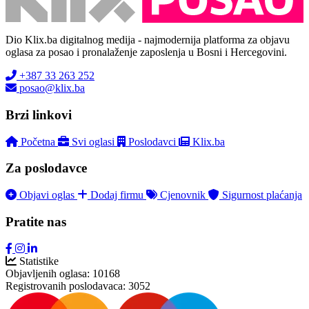
Dio Klix.ba digitalnog medija - najmodernija platforma za objavu
oglasa za posao i pronalaženje zaposlenja u Bosni i Hercegovini.
+387 33 263 252
posao@klix.ba
Brzi linkovi
Početna
Svi oglasi
Poslodavci
Klix.ba
Za poslodavce
Objavi oglas
Dodaj firmu
Cjenovnik
Sigurnost plaćanja
Pratite nas
Statistike
Objavljenih oglasa:
10168
Registrovanih poslodavaca:
3052