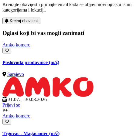
Kreirajte obavijest i primajte email kada se objavi novi oglas u istim
kategorijama i lokaciji.
Kreiraj obavijest
Oglasi koji bi vas mogli zanimati
Amko komerc
Poslovođa prodavnice
(m/ž)
Sarajevo
31.07. – 30.08.2026
Prijavi se
P+
Amko komerc
Trgovac - Magacioner
(m/ž)