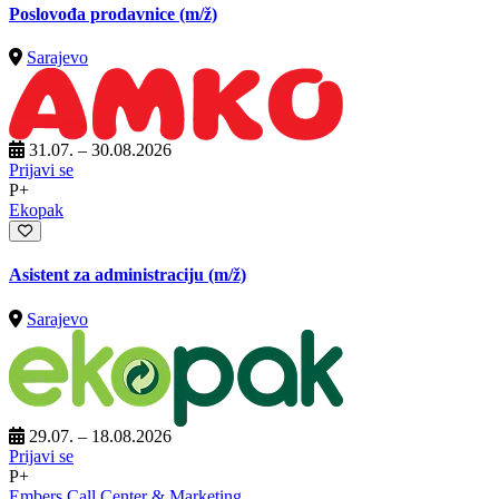
Poslovođa prodavnice
(m/ž)
Sarajevo
31.07. – 30.08.2026
Prijavi se
P+
Ekopak
Asistent za administraciju
(m/ž)
Sarajevo
29.07. – 18.08.2026
Prijavi se
P+
Embers Call Center & Marketing