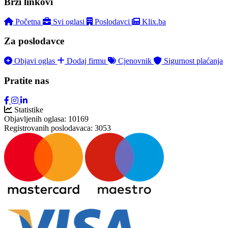
Brzi linkovi
Početna
Svi oglasi
Poslodavci
Klix.ba
Za poslodavce
Objavi oglas
Dodaj firmu
Cjenovnik
Sigurnost plaćanja
Pratite nas
Statistike
Objavljenih oglasa:
10169
Registrovanih poslodavaca:
3053