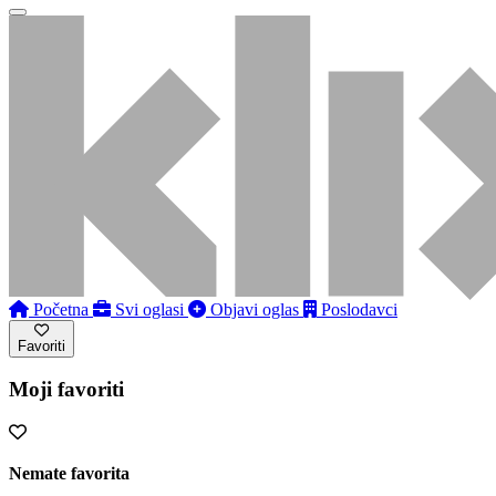
Početna
Svi oglasi
Objavi oglas
Poslodavci
Favoriti
Moji favoriti
Nemate favorita