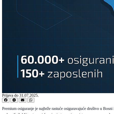
Prijava do 31.07.2025.
Premium osiguranje je najbrže rastuće osiguravajuće društvo u Bosni 