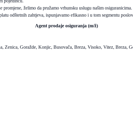
om pojedincu.
ne promjene, želimo da pružamo vrhunsku uslugu našim osiguranicima.
atu odštetnih zahtjeva, ispunjavamo efikasno i u tom segmentu poslovan
Agent prodaje osiguranja (m/ž)
ja, Zenica, Goražde, Konjic, Busovača, Breza, Visoko, Vitez, Breza, G