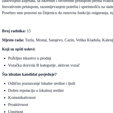
zadovoljnih klijenata, sa iskrenim i otvorenim pristupom prema svak
Inovativnim pristupom, razumijevanjem potreba i spremnošću na stal
Posebno smo ponosni na činjenicu da osnovnu funkciju osiguranja, ispl
Broj radnika:
15
Mjesto rada:
Tuzla, Mostar, Sarajevo, Cazin, Velika Kladuša, Kalesi
Koji su opšti uslovi:
Poželjno iskustvo u prodaji
Vozačka dozvola B kategorije, aktivan vozač
Šta idealan kandidat posjeduje?
Odlično poznavanje lokalne sredine i ljudi
Dobru reputaciju u lokalnoj sredini
Komunikativnost
Proaktivnost
Upornost