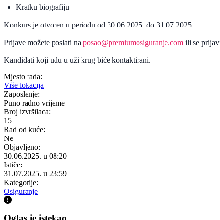
Kratku biografiju
Konkurs je otvoren u periodu od 30.06.2025. do 31.07.2025.
Prijave možete poslati na
posao@premiumosiguranje.com
ili se prija
Kandidati koji uđu u uži krug biće kontaktirani.
Mjesto rada:
Više lokacija
Zaposlenje:
Puno radno vrijeme
Broj izvršilaca:
15
Rad od kuće:
Ne
Objavljeno:
30.06.2025. u 08:20
Ističe:
31.07.2025. u 23:59
Kategorije:
Osiguranje
Oglas je istekao