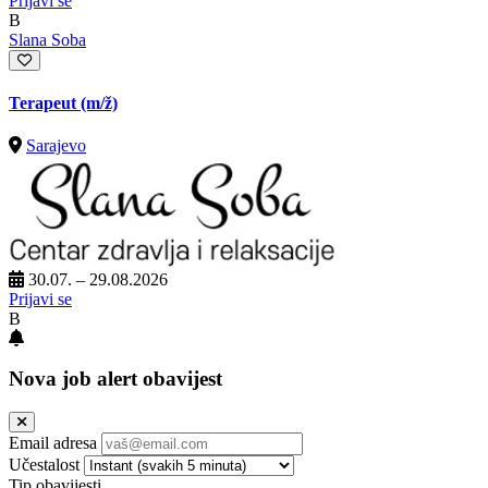
Prijavi se
B
Slana Soba
Terapeut
(m/ž)
Sarajevo
30.07. – 29.08.2026
Prijavi se
B
Nova job alert obavijest
Email adresa
Učestalost
Tip obavijesti