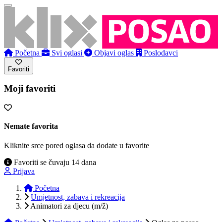
Početna
Svi oglasi
Objavi oglas
Poslodavci
Favoriti
Moji favoriti
Nemate favorita
Kliknite srce pored oglasa da dodate u favorite
Favoriti se čuvaju 14 dana
Prijava
Početna
Umjetnost, zabava i rekreacija
Animatori za djecu (m/ž)