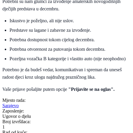
Potrebni su nam glumci za izvođenje amaterskih novogodišnjih
dječijih predstava u decembru.
Iskustvo je poželjno, ali nije uslov.
Predstave su lagane i zabavne za izvođenje.
Potrebna dostupnost tokom cijelog decembra.
Potrebna otvorenost za putovanja tokom decembra.
Pozeljna vozačka B kategorije i vlastito auto (nije neophodno)
Potrebno je da budeš vedar, komunikativan i spreman da uneseš
radost djeci kroz ulogu najdražeg prazničnog lika.
Vaše prijave pošaljite putem opcije
"Prijavite se na oglas".
Mjesto rada:
Sarajevo
Zaposlenje:
Ugovor o djelu
Broj izvršilaca:
1
Rad od kuće: