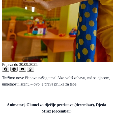
Prijava do 30.09.2025.
Tražimo nove članove našeg tima! Ako voliš zabavu, rad sa djecom,
umjetnost i scenu – ovo je prava prilika za tebe.
Animatori, Glumci za dječije predstave (decembar), Djeda
Mraz (decembar)