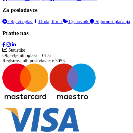
Za poslodavce
Objavi oglas
Dodaj firmu
Cjenovnik
Sigurnost plaćanja
Pratite nas
Statistike
Objavljenih oglasa:
10172
Registrovanih poslodavaca:
3053