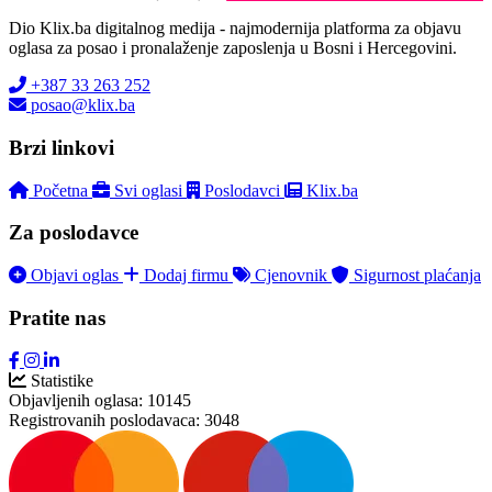
Dio Klix.ba digitalnog medija - najmodernija platforma za objavu
oglasa za posao i pronalaženje zaposlenja u Bosni i Hercegovini.
+387 33 263 252
posao@klix.ba
Brzi linkovi
Početna
Svi oglasi
Poslodavci
Klix.ba
Za poslodavce
Objavi oglas
Dodaj firmu
Cjenovnik
Sigurnost plaćanja
Pratite nas
Statistike
Objavljenih oglasa:
10145
Registrovanih poslodavaca:
3048