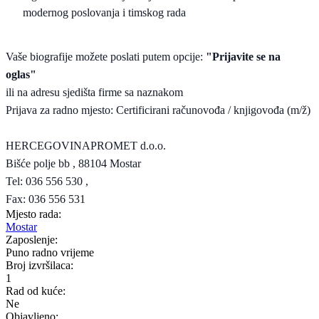
modernog poslovanja i timskog rada
Vaše biografije možete poslati putem opcije:
"Prijavite se na
oglas"
ili na adresu sjedišta firme sa naznakom
Prijava za radno mjesto: Certificirani računovođa / knjigovođa (m/ž)
HERCEGOVINAPROMET d.o.o.
Bišće polje bb , 88104 Mostar
Tel: 036 556 530 ,
Fax: 036 556 531
Mjesto rada:
Mostar
Zaposlenje:
Puno radno vrijeme
Broj izvršilaca:
1
Rad od kuće:
Ne
Objavljeno: