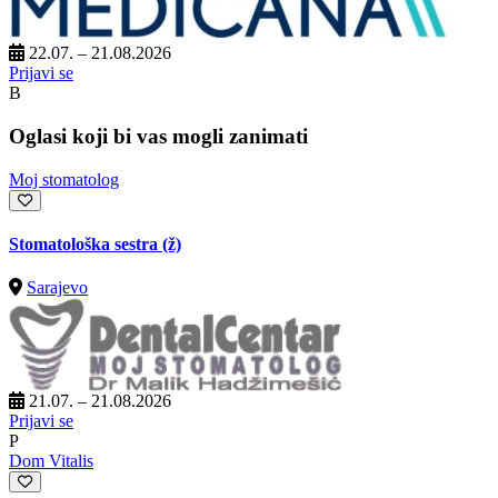
22.07. – 21.08.2026
Prijavi se
B
Oglasi koji bi vas mogli zanimati
Moj stomatolog
Stomatološka sestra (ž)
Sarajevo
21.07. – 21.08.2026
Prijavi se
P
Dom Vitalis