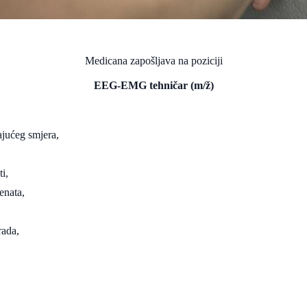
Medicana zapošljava na poziciji
EEG-EMG tehničar (m/ž)
ajućeg smjera,
i,
enata,
rada,