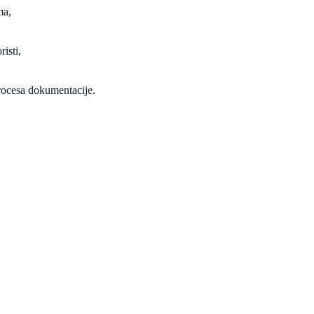
ma,
isti,
procesa dokumentacije.