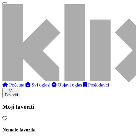
Početna
Svi oglasi
Objavi oglas
Poslodavci
Favoriti
Moji favoriti
Nemate favorita