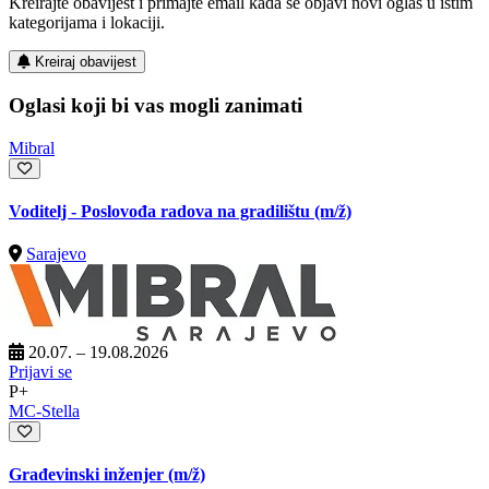
Kreirajte obavijest i primajte email kada se objavi novi oglas u istim
kategorijama i lokaciji.
Kreiraj obavijest
Oglasi koji bi vas mogli zanimati
Mibral
Voditelj - Poslovođa radova na gradilištu
(m/ž)
Sarajevo
20.07. – 19.08.2026
Prijavi se
P+
MC-Stella
Građevinski inženjer
(m/ž)