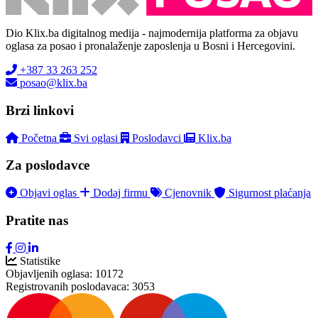
Dio Klix.ba digitalnog medija - najmodernija platforma za objavu
oglasa za posao i pronalaženje zaposlenja u Bosni i Hercegovini.
+387 33 263 252
posao@klix.ba
Brzi linkovi
Početna
Svi oglasi
Poslodavci
Klix.ba
Za poslodavce
Objavi oglas
Dodaj firmu
Cjenovnik
Sigurnost plaćanja
Pratite nas
Statistike
Objavljenih oglasa:
10172
Registrovanih poslodavaca:
3053