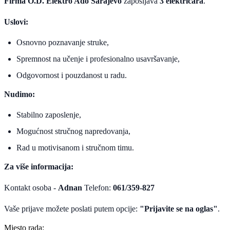
Firma O.D. Elektro Ado Sarajevo
zapošljava
3 električara
.
Uslovi:
Osnovno poznavanje struke,
Spremnost na učenje i profesionalno usavršavanje,
Odgovornost i pouzdanost u radu.
Nudimo:
Stabilno zaposlenje,
Mogućnost stručnog napredovanja,
Rad u motivisanom i stručnom timu.
Za više informacija:
Kontakt osoba -
Adnan
Telefon:
061/359-827
Vaše prijave možete poslati putem opcije:
"Prijavite se na oglas"
.
Mjesto rada: