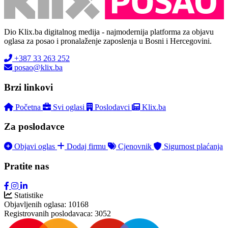
Dio Klix.ba digitalnog medija - najmodernija platforma za objavu
oglasa za posao i pronalaženje zaposlenja u Bosni i Hercegovini.
+387 33 263 252
posao@klix.ba
Brzi linkovi
Početna
Svi oglasi
Poslodavci
Klix.ba
Za poslodavce
Objavi oglas
Dodaj firmu
Cjenovnik
Sigurnost plaćanja
Pratite nas
Statistike
Objavljenih oglasa:
10168
Registrovanih poslodavaca:
3052