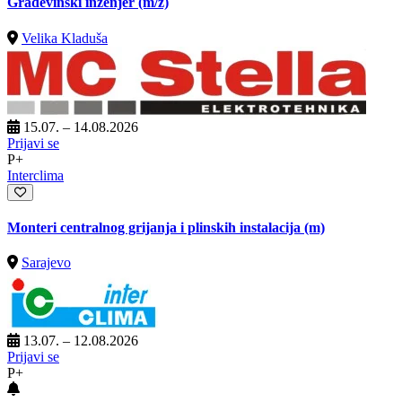
Građevinski inženjer
(m/ž)
Velika Kladuša
15.07. – 14.08.2026
Prijavi se
P+
Interclima
Monteri centralnog grijanja i plinskih instalacija (m)
Sarajevo
13.07. – 12.08.2026
Prijavi se
P+