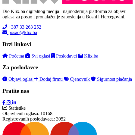
Dio Klix.ba digitalnog medija - najmodernija platforma za objavu
oglasa za posao i pronalaženje zaposlenja u Bosni i Hercegovini.
+387 33 263 252
posao@klix.ba
Brzi linkovi
Početna
Svi oglasi
Poslodavci
Klix.ba
Za poslodavce
Objavi oglas
Dodaj firmu
Cjenovnik
Sigurnost plaćanja
Pratite nas
Statistike
Objavljenih oglasa:
10168
Registrovanih poslodavaca:
3052