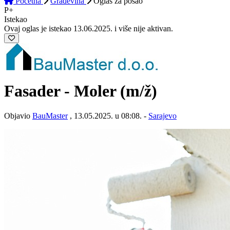
Početna
Građevina
Oglas
za posao
P+
Istekao
Ovaj oglas je istekao 13.06.2025. i više nije aktivan.
Fasader - Moler
(m/ž)
Objavio
BauMaster
, 13.05.2025. u 08:08. -
Sarajevo