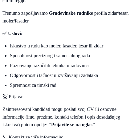
širom regije.
Trenutno zapošljavamo
Građevinske radnike
profila zidar/tesar,
moler/fasader.
✅
Uslovi:
Iskustvo u radu kao moler, fasader, tesar ili zidar
Sposobnost preciznog i samostalnog rada
Poznavanje različitih tehnika u radovima
Odgovornost i tačnost u izvršavanju zadataka
Spremnost za timski rad
📨 Prijava:
Zainteresovani kandidati mogu poslati svoj CV ili osnovne
informacije (ime, prezime, kontakt telefon i opis dosadašnjeg
iskustva) putem opcije:
"Prijavite se na oglas"
.
📞 Kontakt za više informacija: