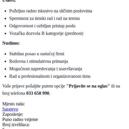
Uslovi:
Poželjno radno iskustvo na sličnim poslovima
Spremnost za timski rad i rad na terenu
Odgovornost i ozbiljan pristup poslu
Vozačka dozvola B kategorije (prednost)
Nudimo:
Stabilan posao u rastućoj firmi
Redovna i stimulativna primanja
Mogućnost napredovanja i usavršavanja
Rad u profesionalnom i organizovanom timu
Vaše prijave pošaljite putem opcije
"Prijavite se na oglas"
ili na
broj telefona
033 658 990
.
Mjesto rada:
Sarajevo
Zaposlenje:
Puno radno vrijeme
Broj izvršilaca: