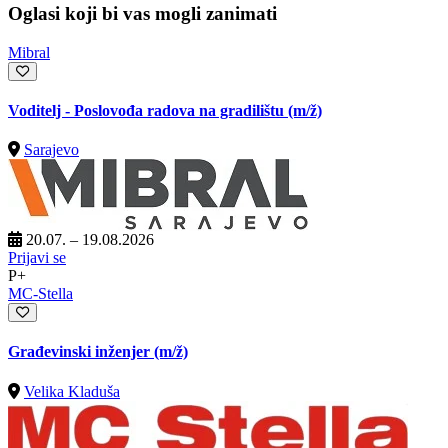
Oglasi koji bi vas mogli zanimati
Mibral
Voditelj - Poslovođa radova na gradilištu
(m/ž)
Sarajevo
20.07. – 19.08.2026
Prijavi se
P+
MC-Stella
Građevinski inženjer
(m/ž)
Velika Kladuša