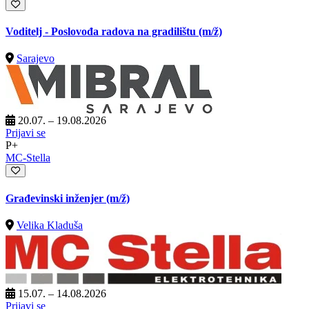
Voditelj - Poslovođa radova na gradilištu
(m/ž)
Sarajevo
20.07. – 19.08.2026
Prijavi se
P+
MC-Stella
Građevinski inženjer
(m/ž)
Velika Kladuša
15.07. – 14.08.2026
Prijavi se