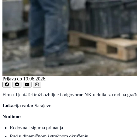
Prijava do 19.06.2026.
Firma Tjent-Tel traži ozbiljne i odgovorne NK radnike za rad na građev
Lokacija rada:
Sarajevo
Nudimo:
Redovna i sigurna primanja
Rad u dinamičnom i stručnom okruženju