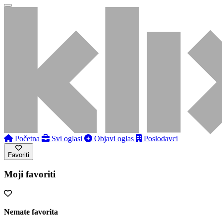
Početna
Svi oglasi
Objavi oglas
Poslodavci
Favoriti
Moji favoriti
Nemate favorita