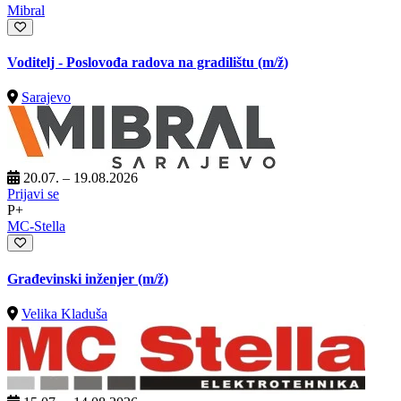
Mibral
Voditelj - Poslovođa radova na gradilištu
(m/ž)
Sarajevo
20.07. – 19.08.2026
Prijavi se
P+
MC-Stella
Građevinski inženjer
(m/ž)
Velika Kladuša