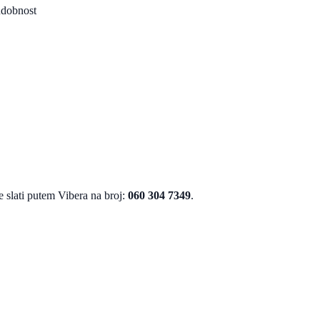
udobnost
te slati putem Vibera na broj:
060 304 7349
.