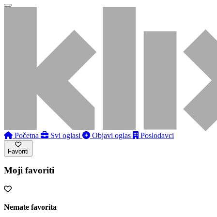
Početna
Svi oglasi
Objavi oglas
Poslodavci
Favoriti
Moji favoriti
Nemate favorita