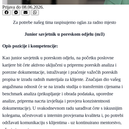
Prijava do 08.06.2026.
Za potrebe našeg tima raspisujemo oglas za radno mjesto
Junior savjetnik u poreskom odjelu (m/ž)
Opis pozicije i kompetencije:
Kao junior savjetnik u poreskom odjelu, na početku poslovne
karijere bit ćete aktivno uključeni u pripremu poreskih analiza i
porezne dokumentacije, istraživanje i praćenje važećih poreskih
propisa te izradu radnih materijala za klijente. Značajan dio vašeg
angažmana odnosit će se na izradu studija o transfernim cijenama i
benchmark analiza (prikupljanje i obrada podataka, uporedne
analize, priprema nacrta izvještaja i provjera konzistentnosti
dokumentacije). U svakodnevnom radu sarađivat ćete s iskusnijim
kolegama, učestvovati u internim provjerama kvaliteta i, po potrebi
održavati komunikaciju s klijentima - uz kontinuirano mentorstvo,