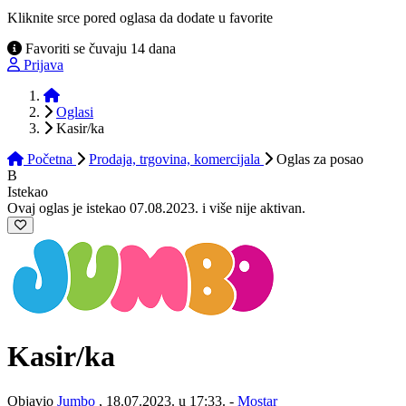
Kliknite srce pored oglasa da dodate u favorite
Favoriti se čuvaju 14 dana
Prijava
Početna
Oglasi
Kasir/ka
Početna
Prodaja, trgovina, komercijala
Oglas
za posao
B
Istekao
Ovaj oglas je istekao 07.08.2023. i više nije aktivan.
Kasir/ka
Objavio
Jumbo
, 18.07.2023. u 17:33. -
Mostar