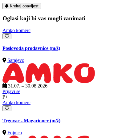
Kreiraj obavijest
Oglasi koji bi vas mogli zanimati
Amko komerc
Poslovođa prodavnice
(m/ž)
Sarajevo
31.07. – 30.08.2026
Prijavi se
P+
Amko komerc
Trgovac - Magacioner
(m/ž)
Fojnica