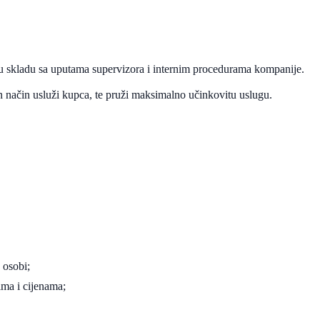
si u skladu sa uputama supervizora i internim procedurama kompanije.
an način usluži kupca, te pruži maksimalno učinkovitu uslugu.
 osobi;
ima i cijenama;