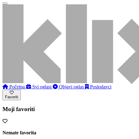
Početna
Svi oglasi
Objavi oglas
Poslodavci
Favoriti
Moji favoriti
Nemate favorita