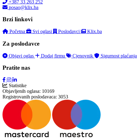
+387 33 263 252
posao@klix.ba
Brzi linkovi
Početna
Svi oglasi
Poslodavci
Klix.ba
Za poslodavce
Objavi oglas
Dodaj firmu
Cjenovnik
Sigurnost plaćanja
Pratite nas
Statistike
Objavljenih oglasa:
10169
Registrovanih poslodavaca:
3053