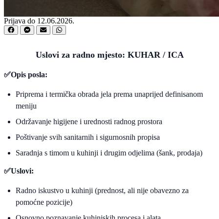
Prijava do 12.06.2026.
Uslovi za radno mjesto: KUHAR / ICA
✅
Opis posla:
Priprema i termička obrada jela prema unaprijed definisanom
meniju
Održavanje higijene i urednosti radnog prostora
Poštivanje svih sanitarnih i sigurnosnih propisa
Saradnja s timom u kuhinji i drugim odjelima (šank, prodaja)
✅
Uslovi:
Radno iskustvo u kuhinji (prednost, ali nije obavezno za
pomoćne pozicije)
Osnovno poznavanje kuhinjskih procesa i alata