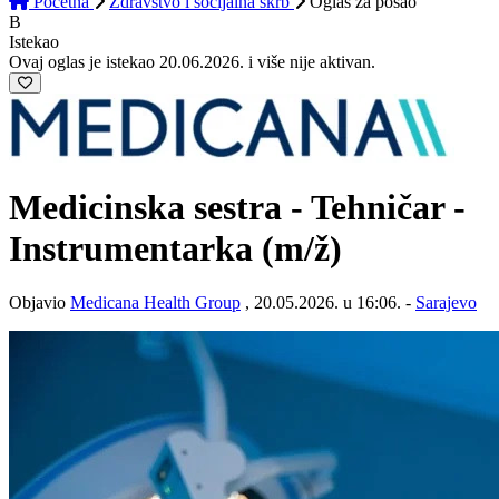
Početna
Zdravstvo i socijalna skrb
Oglas
za posao
B
Istekao
Ovaj oglas je istekao 20.06.2026. i više nije aktivan.
Medicinska sestra - Tehničar -
Instrumentarka
(m/ž)
Objavio
Medicana Health Group
, 20.05.2026. u 16:06. -
Sarajevo