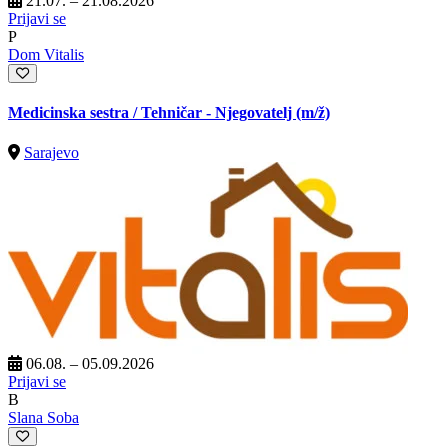
21.07. – 21.08.2026
Prijavi se
P
Dom Vitalis
Medicinska sestra / Tehničar - Njegovatelj
(m/ž)
Sarajevo
06.08. – 05.09.2026
Prijavi se
B
Slana Soba