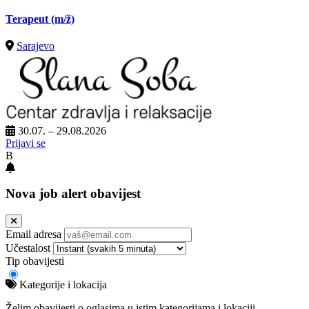
Terapeut
(m/ž)
Sarajevo
30.07. – 29.08.2026
Prijavi se
B
Nova job alert obavijest
Email adresa
Učestalost
Tip obavijesti
Kategorije i lokacija
Želim obavijesti o oglasima u istim kategorijama i lokaciji