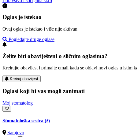
Zdravstvo i socijalna skrb
Oglas je istekao
Ovaj oglas je istekao i više nije aktivan.
Pogledajte druge oglase
Želite biti obaviješteni o sličnim oglasima?
Kreirajte obavijest i primajte email kada se objavi novi oglas u istim ka
Kreiraj obavijest
Oglasi koji bi vas mogli zanimati
Moj stomatolog
Stomatološka sestra (ž)
Sarajevo