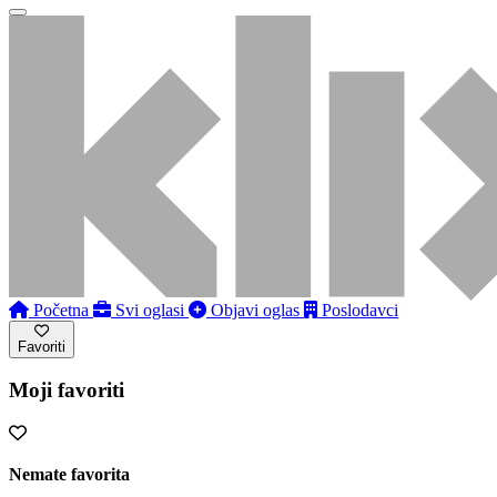
Početna
Svi oglasi
Objavi oglas
Poslodavci
Favoriti
Moji favoriti
Nemate favorita