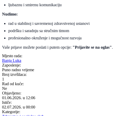
ljubaznu i smirenu komunikaciju
Nudimo:
rad u stabilnoj i savremenoj zdravstvenoj ustanovi
podršku i saradnju sa stručnim timom
profesionalno okruženje i mogućnost razvoja
Vaše prijave možete poslati i putem opcije:
"Prijavite se na oglas"
.
Mjesto rada:
Banja Luka
Zaposlenje:
Puno radno vrijeme
Broj izvršilaca:
1
Rad od kuće:
Ne
Objavljeno:
01.06.2026. u 12:06
Ističe:
02.07.2026. u 00:00
Kategorije: