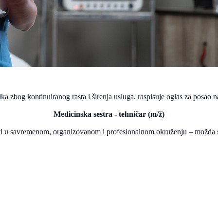
a zbog kontinuiranog rasta i širenja usluga, raspisuje oglas za posao na
Medicinska sestra - tehničar (m/ž)
aditi u savremenom, organizovanom i profesionalnom okruženju – možda s