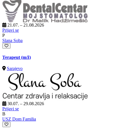
21.07. – 21.08.2026
Prijavi se
P
Slana Soba
Terapeut
(m/ž)
Sarajevo
30.07. – 29.08.2026
Prijavi se
B
USZ Dom Familia