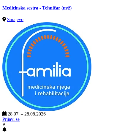
Medicinska sestra - Tehničar
(m/ž)
Sarajevo
28.07. – 28.08.2026
Prijavi se
B