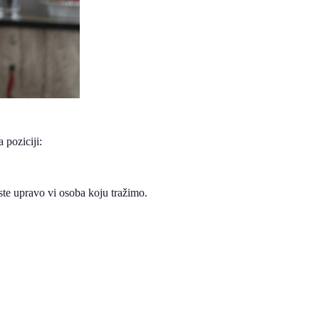
 poziciji:
te upravo vi osoba koju tražimo.