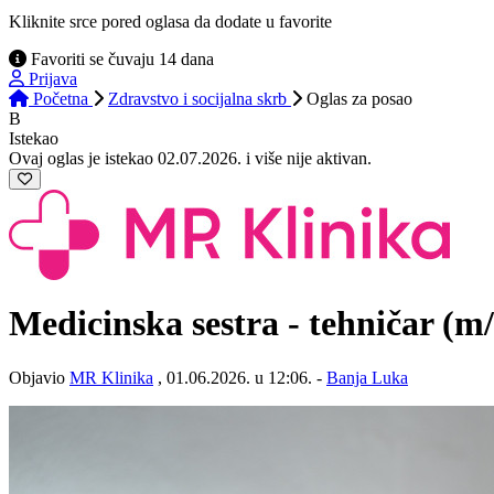
Kliknite srce pored oglasa da dodate u favorite
Favoriti se čuvaju 14 dana
Prijava
Početna
Zdravstvo i socijalna skrb
Oglas
za posao
B
Istekao
Ovaj oglas je istekao 02.07.2026. i više nije aktivan.
Medicinska sestra - tehničar
(m/
Objavio
MR Klinika
, 01.06.2026. u 12:06. -
Banja Luka