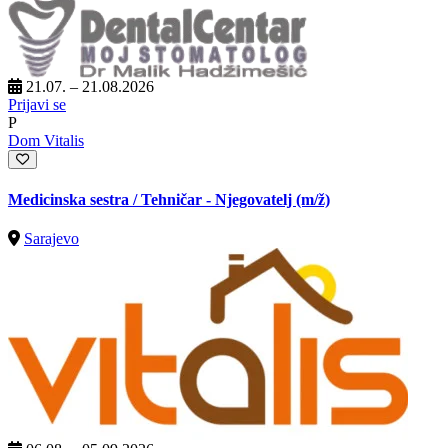
21.07. – 21.08.2026
Prijavi se
P
Dom Vitalis
Medicinska sestra / Tehničar - Njegovatelj
(m/ž)
Sarajevo