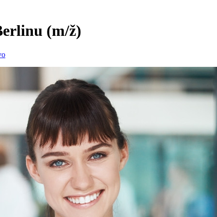
Berlinu
(m/ž)
vo