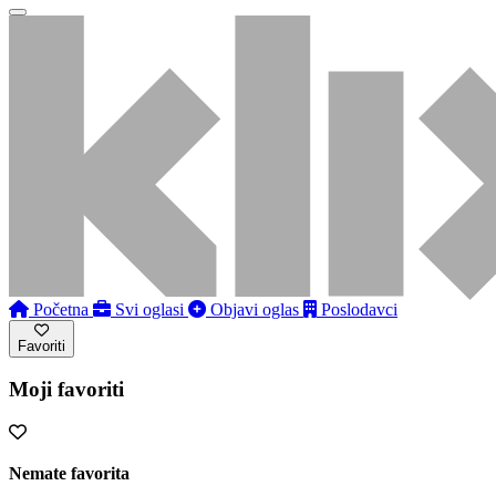
Početna
Svi oglasi
Objavi oglas
Poslodavci
Favoriti
Moji favoriti
Nemate favorita