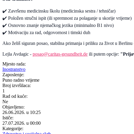
✔️ Završenu medicinsku školu (medicinska sestra / tehničar)
✔️ Položen stručni ispit (ili spremnost za polaganje u skorije vrijeme)
✔️ Osnovno znanje njemačkog jezika (minimalno B1 nivo)
✔️ Motivaciju za rad, odgovornost i timski duh
Ako želiš siguran posao, stabilna primanja i priliku za život u Berlinu
Lejla Avdagic -
posao@caritas-gesundheit.de
ili putem opcije:
"Prija
Mjesto rada:
Inostranstvo
Zaposlenje:
Puno radno vrijeme
Broj izvršilaca:
1
Rad od kuće:
Ne
Objavljeno:
26.06.2026. u 10:25
Ističe:
27.07.2026. u 00:00
Kategorije:
Zdravstvo i socijalna skrb