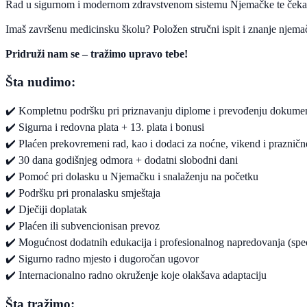
Rad u sigurnom i modernom zdravstvenom sistemu Njemačke te čeka
Imaš završenu medicinsku školu? Položen stručni ispit i znanje njemač
Pridruži nam se – tražimo upravo tebe!
Šta nudimo:
✔️ Kompletnu podršku pri priznavanju diplome i prevođenju dokumen
✔️ Sigurna i redovna plata + 13. plata i bonusi
✔️ Plaćen prekovremeni rad, kao i dodaci za noćne, vikend i praznič
✔️ 30 dana godišnjeg odmora + dodatni slobodni dani
✔️ Pomoć pri dolasku u Njemačku i snalaženju na početku
✔️ Podršku pri pronalasku smještaja
✔️ Dječiji doplatak
✔️ Plaćen ili subvencionisan prevoz
✔️ Mogućnost dodatnih edukacija i profesionalnog napredovanja (speci
✔️ Sigurno radno mjesto i dugoročan ugovor
✔️ Internacionalno radno okruženje koje olakšava adaptaciju
Šta tražimo: