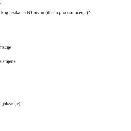
.
kog jezika na B1 nivou (ili si u procesu učenja)?
tacije
ne smjene
jalizacije)