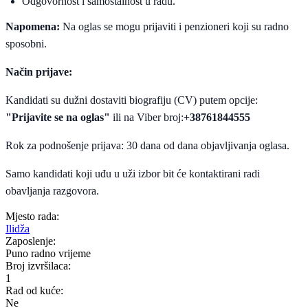
Odgovornost i samostalnost u radu.
Napomena:
Na oglas se mogu prijaviti i penzioneri koji su radno
sposobni.
Način prijave:
Kandidati su dužni dostaviti biografiju (CV) putem opcije:
"Prijavite se na oglas"
ili na Viber broj:
+38761844555
Rok za podnošenje prijava: 30 dana od dana objavljivanja oglasa.
Samo kandidati koji uđu u uži izbor bit će kontaktirani radi
obavljanja razgovora.
Mjesto rada:
Ilidža
Zaposlenje:
Puno radno vrijeme
Broj izvršilaca:
1
Rad od kuće:
Ne