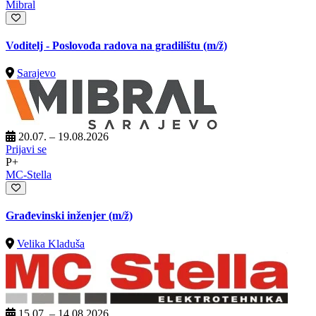
Mibral
Voditelj - Poslovođa radova na gradilištu
(m/ž)
Sarajevo
20.07. – 19.08.2026
Prijavi se
P+
MC-Stella
Građevinski inženjer
(m/ž)
Velika Kladuša
15.07. – 14.08.2026