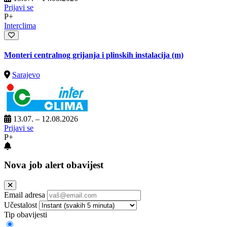
Prijavi se
P+
Interclima
Monteri centralnog grijanja i plinskih instalacija (m)
Sarajevo
13.07. – 12.08.2026
Prijavi se
P+
Nova job alert obavijest
Email adresa
Učestalost
Tip obavijesti