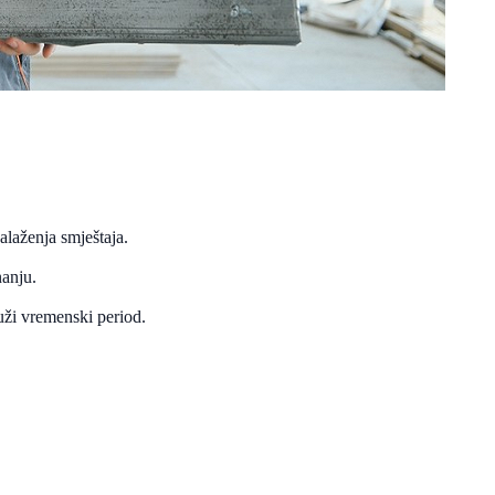
laženja smještaja.
nanju.
uži vremenski period.