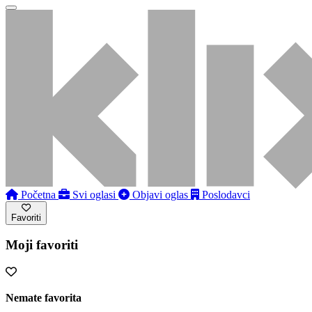
Početna
Svi oglasi
Objavi oglas
Poslodavci
Favoriti
Moji favoriti
Nemate favorita