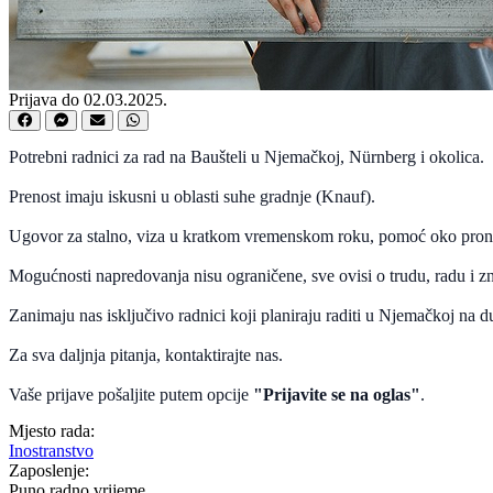
Prijava do 02.03.2025.
Potrebni radnici za rad na Baušteli u Njemačkoj, Nürnberg i okolica.
Prenost imaju iskusni u oblasti suhe gradnje (Knauf).
Ugovor za stalno, viza u kratkom vremenskom roku, pomoć oko prona
Mogućnosti napredovanja nisu ograničene, sve ovisi o trudu, radu i z
Zanimaju nas isključivo radnici koji planiraju raditi u Njemačkoj na d
Za sva daljnja pitanja, kontaktirajte nas.
Vaše prijave pošaljite putem opcije
"Prijavite se na oglas"
.
Mjesto rada:
Inostranstvo
Zaposlenje:
Puno radno vrijeme