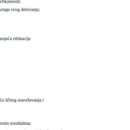
efikasnosti;
 krugu svog delovanja;
rajuća edukacija
u ličnog usavršavanja i
enim rezultatima;