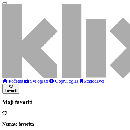
Početna
Svi oglasi
Objavi oglas
Poslodavci
Favoriti
Moji favoriti
Nemate favorita