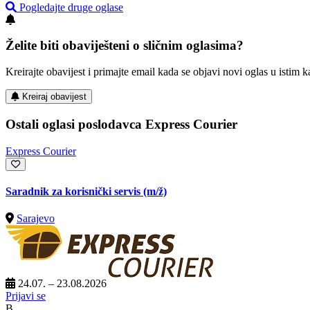
Pogledajte druge oglase
Želite biti obaviješteni o sličnim oglasima?
Kreirajte obavijest i primajte email kada se objavi novi oglas u istim ka
Kreiraj obavijest
Ostali oglasi poslodavca Express Courier
Express Courier
Saradnik za korisnički servis
(m/ž)
Sarajevo
24.07. – 23.08.2026
Prijavi se
B