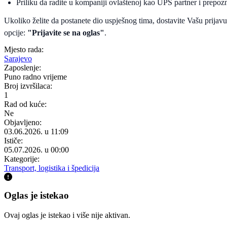
Priliku da radite u kompaniji ovlaštenoj kao UPS partner i prepozn
Ukoliko želite da postanete dio uspješnog tima, dostavite Vašu prijav
opcije:
"Prijavite se na oglas"
.
Mjesto rada:
Sarajevo
Zaposlenje:
Puno radno vrijeme
Broj izvršilaca:
1
Rad od kuće:
Ne
Objavljeno:
03.06.2026. u 11:09
Ističe:
05.07.2026. u 00:00
Kategorije:
Transport, logistika i špedicija
Oglas je istekao
Ovaj oglas je istekao i više nije aktivan.