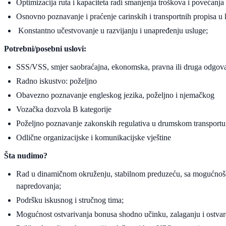
Optimizacija ruta i kapaciteta radi smanjenja troškova i povećanja 
Osnovno poznavanje i praćenje carinskih i transportnih propisa u
Konstantno učestvovanje u razvijanju i unapređenju usluge;
Potrebni/posebni uslovi:
SSS/VSS, smjer saobraćajna, ekonomska, pravna ili druga odgova
Radno iskustvo: poželjno
Obavezno poznavanje engleskog jezika, poželjno i njemačkog
Vozačka dozvola B kategorije
Poželjno poznavanje zakonskih regulativa u drumskom transportu
Odlične organizacijske i komunikacijske vještine
Šta nudimo?
Rad u dinamičnom okruženju, stabilnom preduzeću, sa mogućnošć
napredovanja;
Podršku iskusnog i stručnog tima;
Mogućnost ostvarivanja bonusa shodno učinku, zalaganju i ostvar