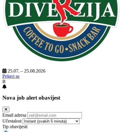
25.07. – 25.08.2026
Prijavi se
B
Nova job alert obavijest
Email adresa
Učestalost
Tip obavijesti