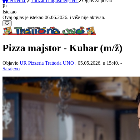
Početna
Turizam i ugostiteljstvo
Oglas
za posao
P+
Istekao
Ovaj oglas je istekao 06.06.2026. i više nije aktivan.
Pizza majstor - Kuhar
(m/ž)
Objavio
UR Pizzeria Trattoria UNO
, 05.05.2026. u 15:40. -
Sarajevo