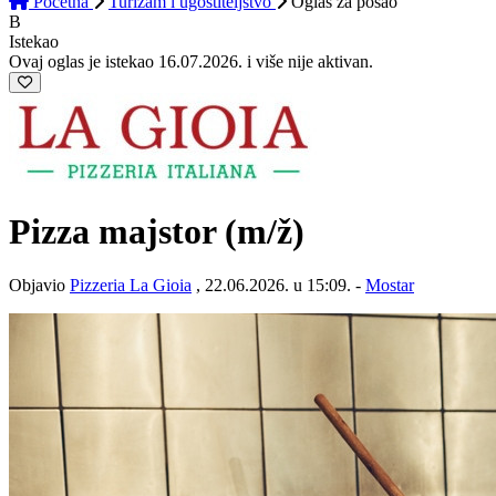
Početna
Turizam i ugostiteljstvo
Oglas
za posao
B
Istekao
Ovaj oglas je istekao 16.07.2026. i više nije aktivan.
Pizza majstor
(m/ž)
Objavio
Pizzeria La Gioia
, 22.06.2026. u 15:09. -
Mostar