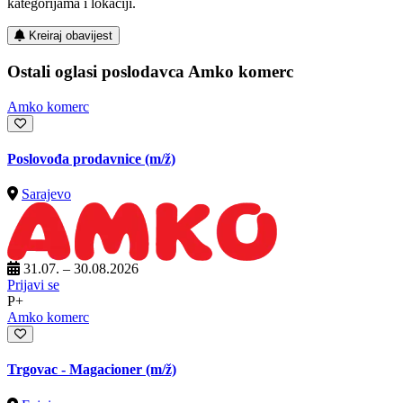
kategorijama i lokaciji.
Kreiraj obavijest
Ostali oglasi poslodavca Amko komerc
Amko komerc
Poslovođa prodavnice
(m/ž)
Sarajevo
31.07. – 30.08.2026
Prijavi se
P+
Amko komerc
Trgovac - Magacioner
(m/ž)