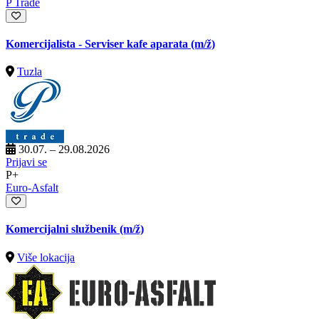
P Trade
Komercijalista - Serviser kafe aparata
(m/ž)
Tuzla
30.07. – 29.08.2026
Prijavi se
P+
Euro-Asfalt
Komercijalni službenik
(m/ž)
Više lokacija