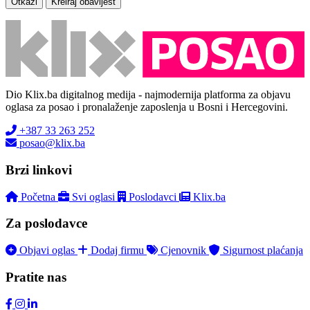
Otkaži
Kreiraj obavijest
Dio Klix.ba digitalnog medija - najmodernija platforma za objavu
oglasa za posao i pronalaženje zaposlenja u Bosni i Hercegovini.
+387 33 263 252
posao@klix.ba
Brzi linkovi
Početna
Svi oglasi
Poslodavci
Klix.ba
Za poslodavce
Objavi oglas
Dodaj firmu
Cjenovnik
Sigurnost plaćanja
Pratite nas