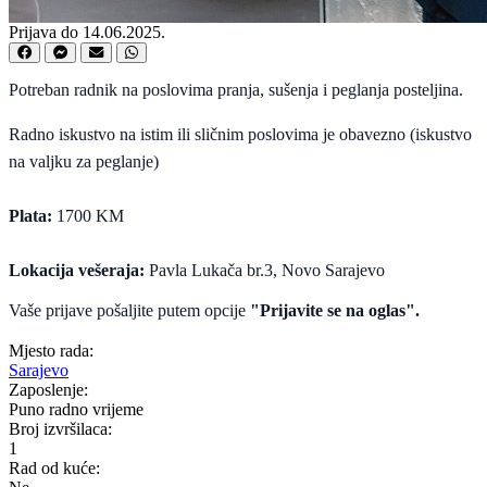
Prijava do 14.06.2025.
Potreban radnik na poslovima pranja, sušenja i peglanja posteljina.
Radno iskustvo na istim ili sličnim poslovima je obavezno (iskustvo
na valjku za peglanje)
Plata:
1700 KM
Lokacija vešeraja:
Pavla Lukača br.3, Novo Sarajevo
Vaše prijave pošaljite putem opcije
"Prijavite se na oglas".
Mjesto rada:
Sarajevo
Zaposlenje:
Puno radno vrijeme
Broj izvršilaca:
1
Rad od kuće: