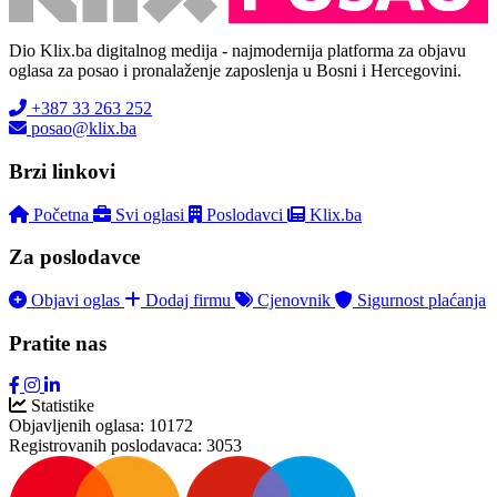
Dio Klix.ba digitalnog medija - najmodernija platforma za objavu
oglasa za posao i pronalaženje zaposlenja u Bosni i Hercegovini.
+387 33 263 252
posao@klix.ba
Brzi linkovi
Početna
Svi oglasi
Poslodavci
Klix.ba
Za poslodavce
Objavi oglas
Dodaj firmu
Cjenovnik
Sigurnost plaćanja
Pratite nas
Statistike
Objavljenih oglasa:
10172
Registrovanih poslodavaca:
3053