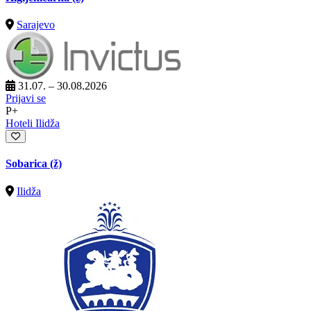
Sarajevo
31.07. – 30.08.2026
Prijavi se
P+
Hoteli Ilidža
Sobarica (ž)
Ilidža