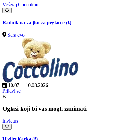
Vešeraj Coccolino
Radnik na valjku za peglanje (ž)
Sarajevo
10.07. – 10.08.2026
Prijavi se
B
Oglasi koji bi vas mogli zanimati
Invictus
Higijeničarka (ž)