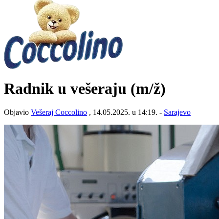
Radnik u vešeraju
(m/ž)
Objavio
Vešeraj Coccolino
, 14.05.2025. u 14:19. -
Sarajevo