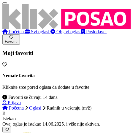
Početna
Svi oglasi
Objavi oglas
Poslodavci
Favoriti
Moji favoriti
Nemate favorita
Kliknite srce pored oglasa da dodate u favorite
Favoriti se čuvaju 14 dana
Prijava
Početna
Oglasi
Radnik u vešeraju (m/ž)
B
Istekao
Ovaj oglas je istekao 14.06.2025. i više nije aktivan.