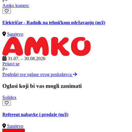
P+
Amko komerc
Električar - Radnik na tehničkom održavanju
(m/ž)
Sarajevo
31.07. – 30.08.2026
Prijavi se
P+
Pogledaj sve oglase ovog poslodavca
Oglasi koji bi vas mogli zanimati
Solidex
Referent nabavke i prodaje
(m/ž)
Sarajevo