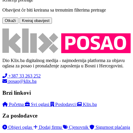
Obavijest će biti kreirana sa trenutnim filterima pretrage
Otkaži
Kreiraj obavijest
Dio Klix.ba digitalnog medija - najmodernija platforma za objavu
oglasa za posao i pronalaženje zaposlenja u Bosni i Hercegovini.
+387 33 263 252
posao@klix.ba
Brzi linkovi
Početna
Svi oglasi
Poslodavci
Klix.ba
Za poslodavce
Objavi oglas
Dodaj firmu
Cjenovnik
Sigurnost plaćanja