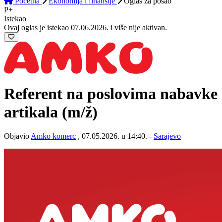
Početna
Ekonomija i finansije
Oglas
za posao
P+
Istekao
Ovaj oglas je istekao 07.06.2026. i više nije aktivan.
Referent na poslovima nabavke
artikala
(m/ž)
Objavio
Amko komerc
, 07.05.2026. u 14:40. -
Sarajevo