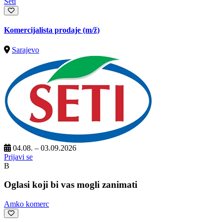
Seti
Komercijalista prodaje
(m/ž)
Sarajevo
04.08. – 03.09.2026
Prijavi se
B
Oglasi koji bi vas mogli zanimati
Amko komerc