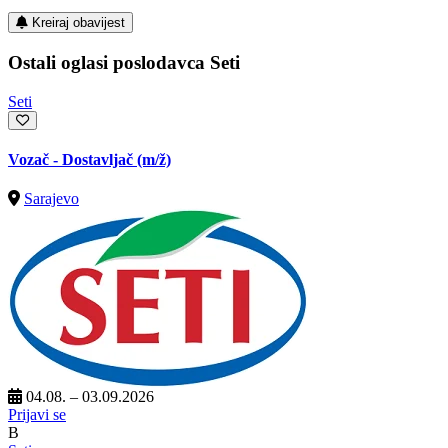
Kreiraj obavijest
Ostali oglasi poslodavca Seti
Seti
Vozač - Dostavljač
(m/ž)
Sarajevo
04.08. – 03.09.2026
Prijavi se
B