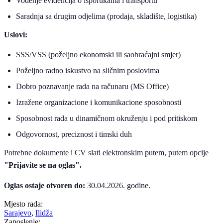
Vođenje evidencija o isporukama i transportu
Saradnja sa drugim odjelima (prodaja, skladište, logistika)
Uslovi:
SSS/VSS (poželjno ekonomski ili saobraćajni smjer)
Poželjno radno iskustvo na sličnim poslovima
Dobro poznavanje rada na računaru (MS Office)
Izražene organizacione i komunikacione sposobnosti
Sposobnost rada u dinamičnom okruženju i pod pritiskom
Odgovornost, preciznost i timski duh
Potrebne dokumente i CV slati elektronskim putem, putem opcije
"Prijavite se na oglas".
Oglas ostaje otvoren do:
30.04.2026. godine.
Mjesto rada:
Sarajevo
,
Ilidža
Zaposlenje: