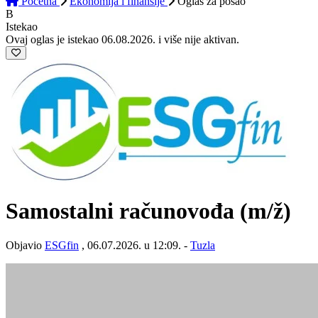
Početna
Ekonomija i finansije
Oglas
za posao
B
Istekao
Ovaj oglas je istekao 06.08.2026. i više nije aktivan.
Samostalni računovođa
(m/ž)
Objavio
ESGfin
, 06.07.2026. u 12:09. -
Tuzla