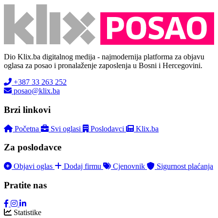
Dio Klix.ba digitalnog medija - najmodernija platforma za objavu
oglasa za posao i pronalaženje zaposlenja u Bosni i Hercegovini.
+387 33 263 252
posao@klix.ba
Brzi linkovi
Početna
Svi oglasi
Poslodavci
Klix.ba
Za poslodavce
Objavi oglas
Dodaj firmu
Cjenovnik
Sigurnost plaćanja
Pratite nas
Statistike