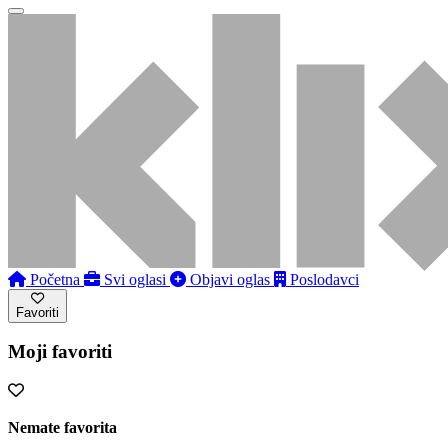
Početna
Svi oglasi
Objavi oglas
Poslodavci
Favoriti
Moji favoriti
Nemate favorita