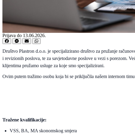
Prijava do 13.06.2026.
Društvo Plastron d.o.o. je specijalizirano društvo za pružanje računo
i revizionih poslova, te za savjetodavne poslove u vezi s porezom. V
klijentima pružamo usluge za koje smo specijalizirani.
Ovim putem tražimo osobu koja bi se priključila našem internom tim
Tražene kvalifikacije:
VSS, BA, MA skonomskog smjera