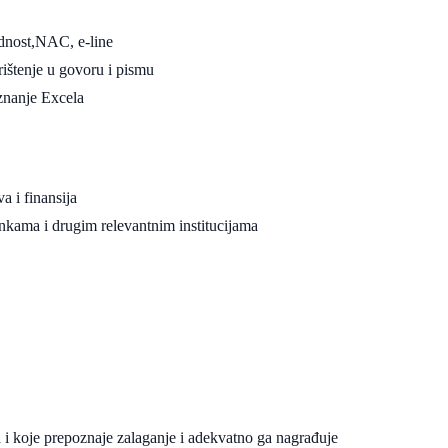
dnost,NAC, e-line
rištenje u govoru i pismu
znanje Excela
a i finansija
nkama i drugim relevantnim institucijama
 i koje prepoznaje zalaganje i adekvatno ga nagrađuje