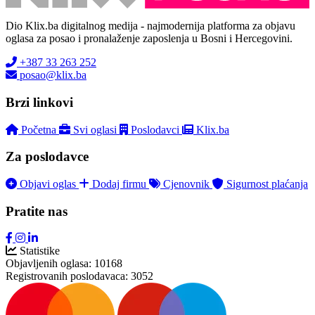
Dio Klix.ba digitalnog medija - najmodernija platforma za objavu
oglasa za posao i pronalaženje zaposlenja u Bosni i Hercegovini.
+387 33 263 252
posao@klix.ba
Brzi linkovi
Početna
Svi oglasi
Poslodavci
Klix.ba
Za poslodavce
Objavi oglas
Dodaj firmu
Cjenovnik
Sigurnost plaćanja
Pratite nas
Statistike
Objavljenih oglasa:
10168
Registrovanih poslodavaca:
3052