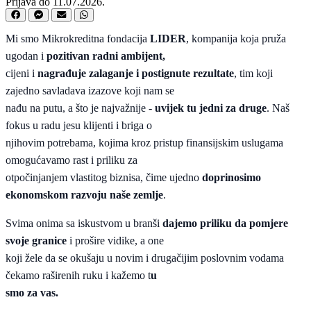
Prijava do 11.07.2026.
Mi smo Mikrokreditna fondacija
LIDER
, kompanija koja pruža
ugodan i
pozitivan radni ambijent,
cijeni i
nagrađuje zalaganje i postignute rezultate
, tim koji
zajedno savladava izazove koji nam se
nađu na putu, a što je najvažnije -
uvijek tu jedni za druge
. Naš
fokus u radu jesu klijenti i briga o
njihovim potrebama, kojima kroz pristup finansijskim uslugama
omogućavamo rast i priliku za
otpočinjanjem vlastitog biznisa, čime ujedno
doprinosimo
ekonomskom razvoju naše zemlje
.
Svima onima sa iskustvom u branši
dajemo priliku da pomjere
svoje granice
i prošire vidike, a one
koji žele da se okušaju u novim i drugačijim poslovnim vodama
čekamo raširenih ruku i kažemo t
u
smo za vas.