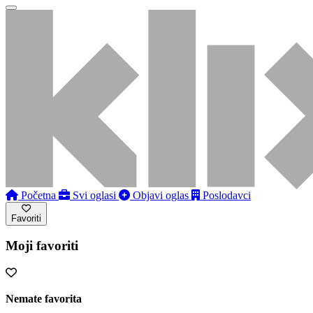
Početna
Svi oglasi
Objavi oglas
Poslodavci
Favoriti
Moji favoriti
Nemate favorita