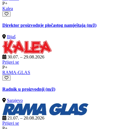
P+
Kalea
Direktor proizvodnje pločastog namještaja
(m/ž)
Ilijaš
30.07. – 29.08.2026
Prijavi se
P+
RAMA-GLAS
Radnik u proizvodnji
(m/ž)
Sarajevo
21.07. – 20.08.2026
Prijavi se
P+