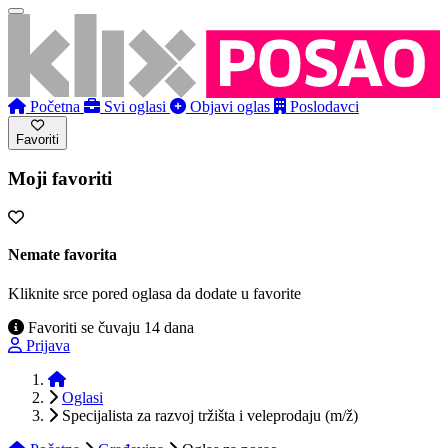
Početna
Svi oglasi
Objavi oglas
Poslodavci
Favoriti
Moji favoriti
Nemate favorita
Kliknite srce pored oglasa da dodate u favorite
Favoriti se čuvaju 14 dana
Prijava
Početna
Oglasi
Specijalista za razvoj tržišta i veleprodaju (m/ž)