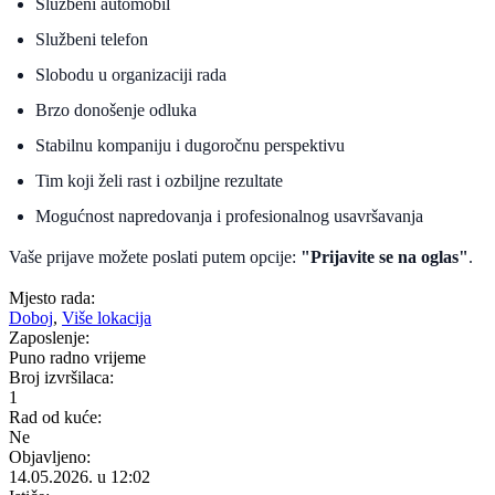
Službeni automobil
Službeni telefon
Slobodu u organizaciji rada
Brzo donošenje odluka
Stabilnu kompaniju i dugoročnu perspektivu
Tim koji želi rast i ozbiljne rezultate
Mogućnost napredovanja i profesionalnog usavršavanja
Vaše prijave možete poslati putem opcije:
"Prijavite se na oglas"
.
Mjesto rada:
Doboj
,
Više lokacija
Zaposlenje:
Puno radno vrijeme
Broj izvršilaca:
1
Rad od kuće:
Ne
Objavljeno:
14.05.2026. u 12:02