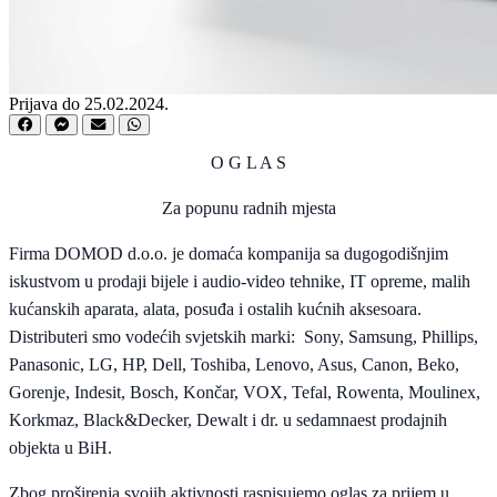
Prijava do 25.02.2024.
O G L A S
Za popunu radnih mjesta
Firma DOMOD d.o.o. je domaća kompanija sa dugogodišnjim
iskustvom u prodaji bijele i audio-video tehnike, IT opreme, malih
kućanskih aparata, alata, posuđa i ostalih kućnih aksesoara.
Distributeri smo vodećih svjetskih marki: Sony, Samsung, Phillips,
Panasonic, LG, HP, Dell, Toshiba, Lenovo, Asus, Canon, Beko,
Gorenje, Indesit, Bosch, Končar, VOX, Tefal, Rowenta, Moulinex,
Korkmaz, Black&Decker, Dewalt i dr. u sedamnaest prodajnih
objekta u BiH.
Zbog proširenja svojih aktivnosti raspisujemo oglas za prijem u